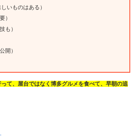
味しいものはある）
要）
技も）
）
公開）
行って、屋台ではなく博多グルメを食べて、早朝の追
ト